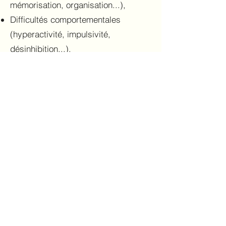
mémorisation, organisation...),
Difficultés comportementales
(hyperactivité, impulsivité,
désinhibition...),
Difficultés de gestion émotionnelle
Questionnement sur fonctionnement
cognitif, émotionnel, et/ou intellectuel
Dépistage DYS, suspicion TDA/H,
interrogation TSA, questionnement
HPI.