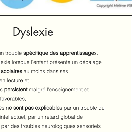
Dyslexie
un trouble
spécifique des apprentissage
s.
exie lorsque l'enfant présente un décalage
scolaires
au moins dans ses
n lecture et :
és
persistent
malgré l'enseignement et
favorables,
és n
e sont pas explicable
s par un trouble du
tellectuel, par un retard global de
par des troubles neurologiques sensoriels