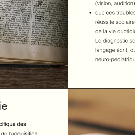
(vision, auditio
que ces troubles
réussite scolaire
de la vie quotid
Le diagnostic se
langage écrit, 
neuro-pédiatriq
ie
cifique des
 de l’a
cquisition