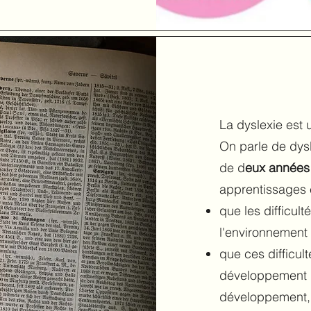
La dyslexie est 
On parle de dysl
de d
eux années 
apprentissages e
que les difficult
l'environnement 
que ces difficult
développement in
développement, 