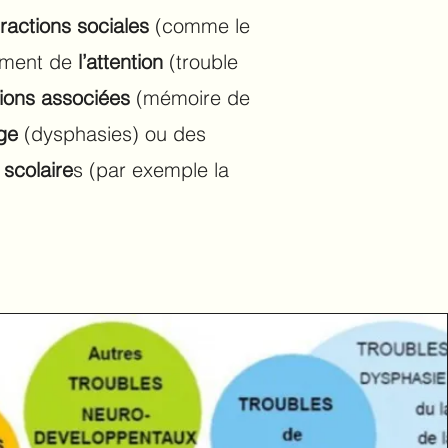
ractions sociales
(comme le
pement de
l’attention
(trouble
tions associées
(mémoire de
age
(dysphasies) ou des
scolaire
s (par exemple la