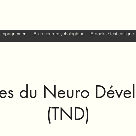
à Grenoble
ompagnement
Bilan neuropsychologique
E-books / test en ligne
les du Neuro Dév
(TND)