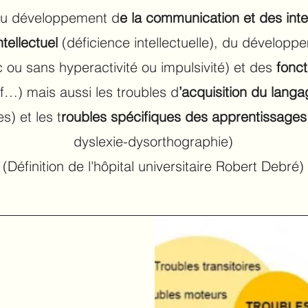
 du développement d
e la communication et des inte
ntellectuel
(déficience intellectuelle), du dévelop
ec ou sans hyperactivité ou impulsivité) et des
fonc
tif…) mais aussi les troubles d
’acquisition du lang
s) et les t
roubles spécifiques des apprentissages 
dyslexie-dysorthographie)
(Définition de l'hôpital universitaire Robert Debré)