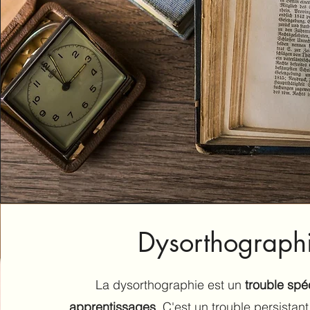
Dysorthograph
La dysorthographie est un
trouble spé
apprentissages
. C'est un trouble persistant