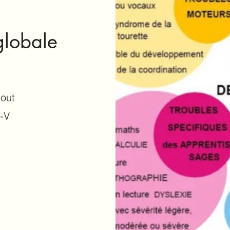
globale
tout
-V