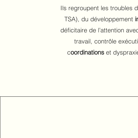
Ils regroupent les troubles
TSA), du développement
i
déficitaire de l’attention av
travail, contrôle exécu
c
oordinations
et dyspraxie