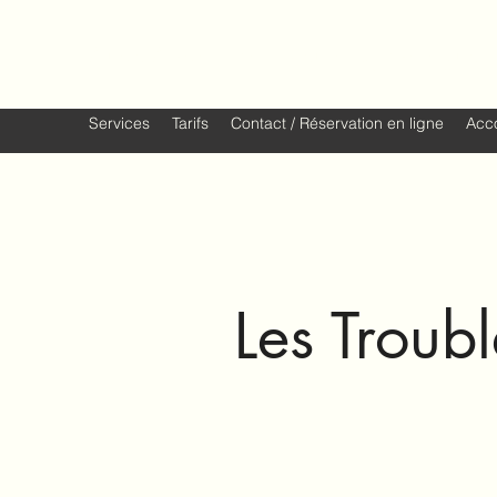
Aude Andolfatto - Neuropsychologue 
Services
Tarifs
Contact / Réservation en ligne
Acc
Les Troub