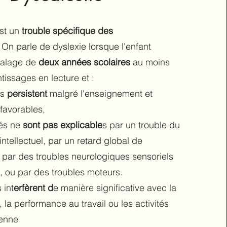
est un
trouble spécifique des
. On parle de dyslexie lorsque l'enfant
calage de
deux années scolaires
au moins
issages en lecture et :
és
persistent
malgré l'enseignement et
favorables,
tés ne
sont pas explicable
s par un trouble du
tellectuel, par un retard global de
par des troubles neurologiques sensoriels
n), ou par des troubles moteurs.
 int
erfèrent d
e manière significative avec la
, la performance au travail ou les activités
ienne