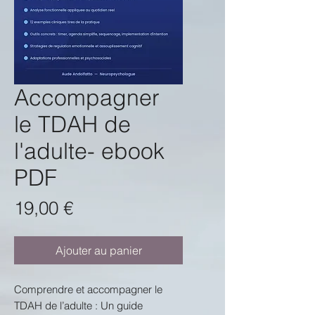
Accompagner
le TDAH de
l'adulte- ebook
PDF
Prix
19,00 €
Ajouter au panier
Comprendre et accompagner le
TDAH de l’adulte : Un guide