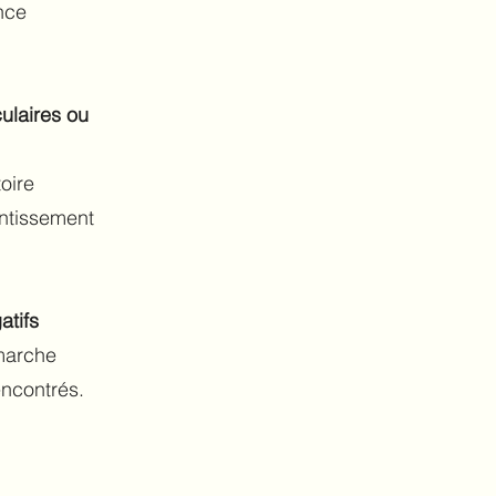
nce
ulaires ou
oire
entissement
atifs
émarche
encontrés.