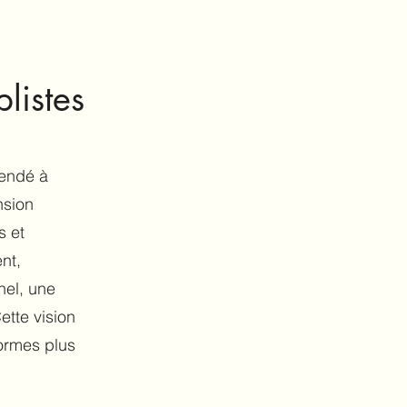
listes
hendé à
nsion
s et
nt,
nel, une
ette vision
formes plus