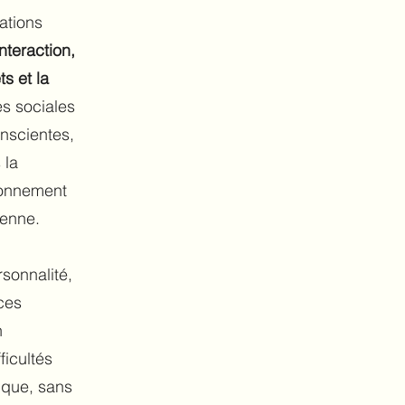
ations
nteraction,
ts et la
s sociales
onscientes,
 la
ionnement
ienne.
rsonnalité,
 ces
n
ficultés
ique, sans