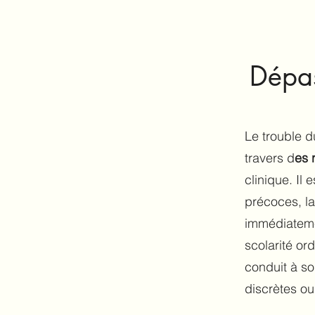
Dépas
Le trouble 
travers d
es 
clinique. Il
précoces, la
immédiateme
scolarité or
conduit à so
discrètes o