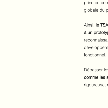
prise en com
globale du pr
Ain
si, le TS
à un protot
reconnaissan
développemen
fonctionnel.
Dépasser les
comme les su
rigoureuse, 