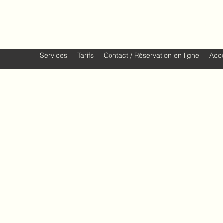
Aude Andolfatto - Neuropsychologue 
Services
Tarifs
Contact / Réservation en ligne
Acc