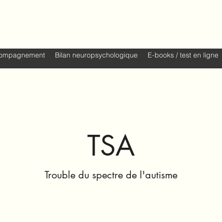
à Grenoble
ompagnement
Bilan neuropsychologique
E-books / test en ligne
TSA
Trouble du spectre de l'autisme